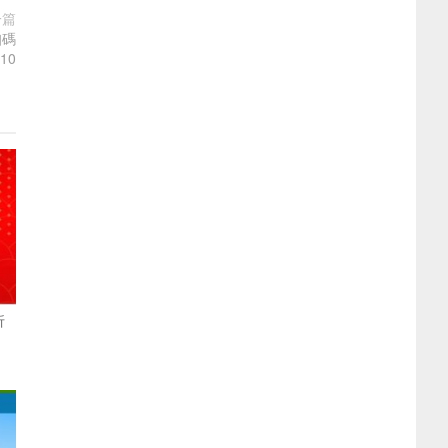
一篇
扣碼
10
折