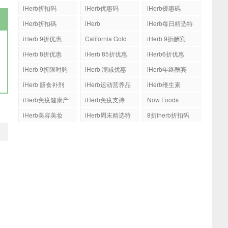
iHerb折扣码
iHerb优惠码
iHerb優惠碼
iHerb折扣碼
iHerb
iHerb每日精选特
惠
iHerb 9折优惠
California Gold
iHerb 9折酬宾
Nutrition(CGN)
iHerb 8折优惠
iHerb 85折优惠
iHerb6折优惠
iHerb 9折限时购
iHerb 满减优惠
iHerb年终酬宾
iHerb 膳食补剂
iHerb运动营养品
iHerb维生素
iHerb免疫健康产
iHerb免疫支持
Now Foods
品
iHerb美容美妆
iHerb周末精选特
8折iherb折扣码
惠