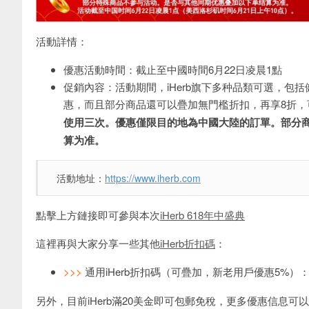
活動詳情：
優惠活動時間：截止至中國時間6月22日凌晨1點
促銷內容：活動期間，iHerb旗下多种品類可選，包
惠，而且部分商品還可以疊加無門檻折扣，再享8折
使用三次。優惠僅限目的地為中國大陸的訂單。部分商品
算为准。
活動地址：
https://www.iherb.com
點擊上方鏈接即可參與本次
iHerb 618年中盛典
這裡再與大家分享一些其他
iHerb折扣碼
：
>>>
通用iHerb折扣碼（可疊加，新老用戶優惠5%）
另外，目前iHerb滿20美金即可包郵免稅，更多優惠信息可以直