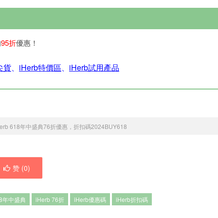
均
95折
優惠！
銷尖貨
、
iHerb特價區
、
iHerb試用產品
herb 618年中盛典76折優惠，折扣碼2024BUY618
赞 (
0
)
618年中盛典
iHerb 76折
iHerb優惠碼
iHerb折扣碼