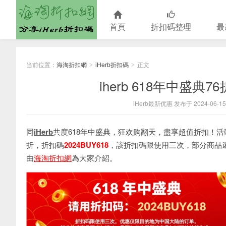
首頁
折扣碼整理
最
海淘折扣網
当前位置：
海淘折扣網
iHerb折扣碼
正文
>
>
iherb 618年中盛典7
iHerb最新优惠 发布于 2024-06-15
同
iHerb
共度618年中盛典，狂欢购翻天，盡享超值折扣！活
折，折扣碼
2024BUY618
，該折扣碼限使用三次，部分商品還
由
海淘折扣網
為大家介紹。