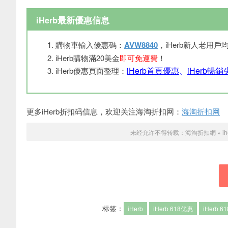
iHerb最新優惠信息
購物車輸入優惠碼：
AVW8840
，iHerb新人老用戶
iHerb購物滿20美金
即可免運費
！
iHerb首頁優惠
、
iHerb暢
iHerb優惠頁面整理：
更多iHerb折扣码信息，欢迎关注海淘折扣网：
海淘折扣网
未经允许不得转载：
海淘折扣網
»
i
标签：
iHerb
iHerb 618优惠
iHerb 