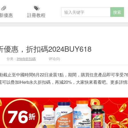
新優惠
註冊教程
6折優惠，折扣碼2024BUY618
分类：
iHerb折扣碼
评论(0)
動截止至中國時間6月22日凌晨1點，期間，購買任意產品即可享受7
可以疊加iHerb永久折扣碼，再減20%，大家快來看看吧。更多詳情