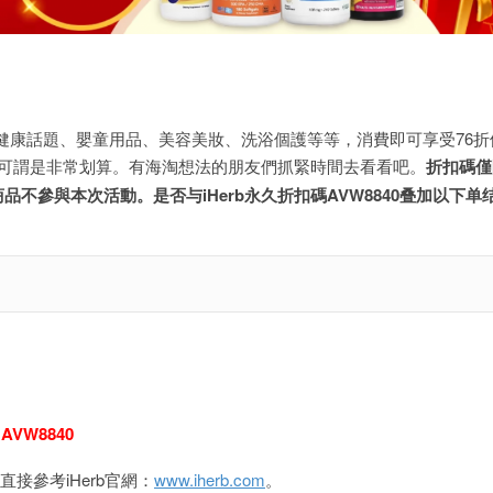
括健康話題、嬰童用品、美容美妝、洗浴個護等等，消費即可享受76折
，可謂是非常划算。有海淘想法的朋友們抓緊時間去看看吧。
折扣碼僅
不參與本次活動。是否与iHerb永久折扣碼AVW8840叠加以下单
：
AVW8840
接參考iHerb官網：
www.iherb.com
。