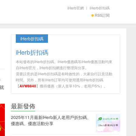
iHerb官網
|
iHerb折扣碼
RSS訂閱
iHerb折扣碼
iHerb折扣碼
本站發布的iHerb折扣碼、iHerb優惠碼等iHerb優惠活動均來
自iHerb官方，iHerb折扣網進行整理與分享。
需要註意的是iHerb折扣碼是有時效性的，大家自行註意活動
6
時間。另外，所有iHerb訂單均可使用通用iHerb折扣碼
【
AVW8840
】獲得優惠（新人首單10%，老用戶5%）。
就
最新發佈
2025年11月最新iHerb新人老用戶折扣碼、
優惠碼、優惠活動分享