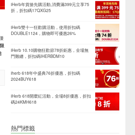
iHerb年貨搶先購活動,消費滿399元立享75
折，折扣碼17QXG25
iHerb雙十一狂歡購活動，使用折扣碼
DOUBLE1124，購物即可優惠26%
優
限
iHerb 10.10購物狂歡節78折鉅惠，全場無
结
門難纏，折扣碼IHERBDM10
iherb 618年中盛典76折優惠，折扣碼
2024BUY618
iHerb 618開麼紅活動，全場8折優惠，折扣
碼24KMH618
熱門標籤