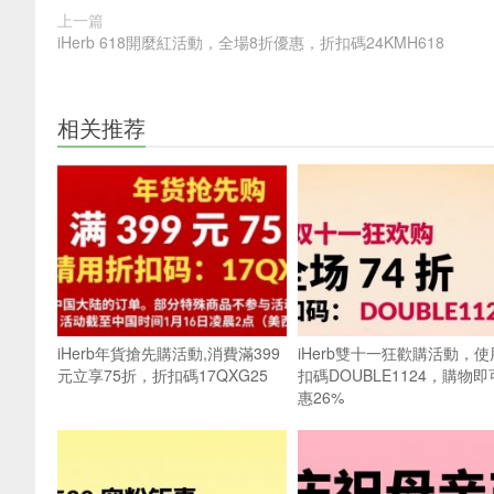
上一篇
iHerb 618開麼紅活動，全場8折優惠，折扣碼24KMH618
相关推荐
iHerb年貨搶先購活動,消費滿399
iHerb雙十一狂歡購活動，使
元立享75折，折扣碼17QXG25
扣碼DOUBLE1124，購物
惠26%