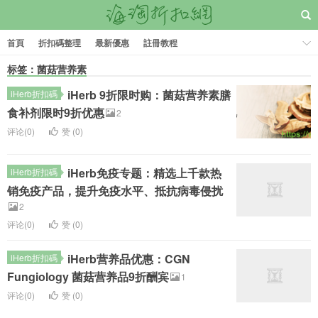
首頁
折扣碼整理
最新優惠
註冊教程
标签：菌菇营养素
iHerb 9折限时购：菌菇营养素膳
iHerb折扣碼
食补剂限时9折优惠
2
评论(0)
赞 (
0
)
iHerb免疫专题：精选上千款热
iHerb折扣碼
销免疫产品，提升免疫水平、抵抗病毒侵扰
2
评论(0)
赞 (
0
)
iHerb营养品优惠：CGN
iHerb折扣碼
Fungiology 菌菇营养品9折酬宾
1
评论(0)
赞 (
0
)