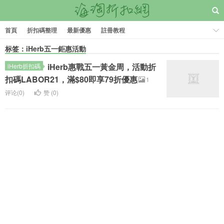
首頁
折扣碼整理
最新優惠
註冊教程
标签：iHerb五一鉅惠活動
iHerb惠戰五一黃金周，活動折
iHerb折扣碼
扣碼LABOR21，滿$80即享79折優惠
1
评论(0)
赞 (
0
)