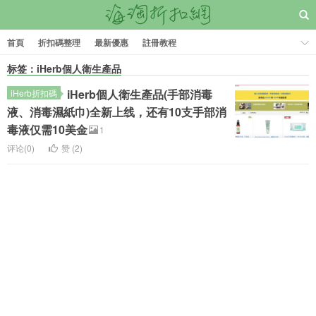
首頁
折扣碼整理
最新優惠
註冊教程
标签：iHerb個人衛生產品
iHerb個人衛生產品(手部消毒
iHerb折扣碼
液、消毒濕紙巾)全新上线，还有10支手部消
毒液仅需10美金
1
评论(0)
赞 (
2
)