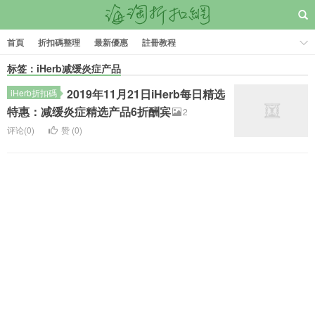
首頁
折扣碼整理
最新優惠
註冊教程
标签：iHerb减缓炎症产品
2019年11月21日iHerb每日精选
iHerb折扣碼
特惠：减缓炎症精选产品6折酬宾
2
评论(0)
赞 (
0
)