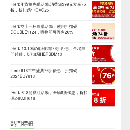
iHerb年貨搶先購活動,消費滿399元立享75
折，折扣碼17QXG25
iHerb雙十一狂歡購活動，使用折扣碼
DOUBLE1124，購物即可優惠26%
iHerb 10.10購物狂歡節78折鉅惠，全場無
門難纏，折扣碼IHERBDM10
iherb 618年中盛典76折優惠，折扣碼
2024BUY618
iHerb 618開麼紅活動，全場8折優惠，折扣
碼24KMH618
熱門標籤