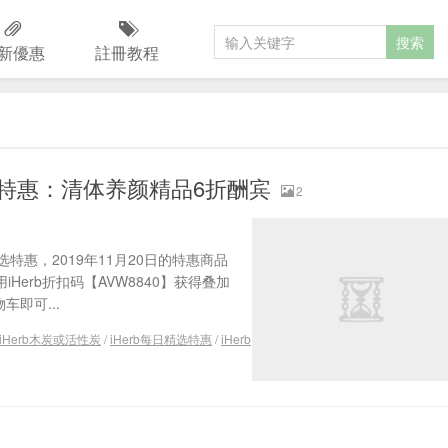
新優惠
註冊教程
日精选特惠：清体养颜精品6折酬宾
2
选特惠，2019年11月20日的特惠商品
erb折扣码【AVW8840】获得叠加
即可...
iHerb木炭或活性炭
/
iHerb每日精选特惠
/
iHerb