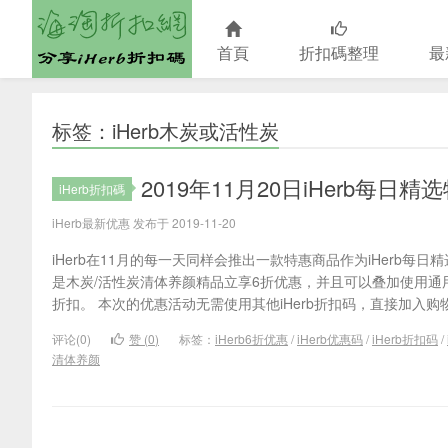
首頁
折扣碼整理
最
海淘折扣網
标签：iHerb木炭或活性炭
2019年11月20日iHerb每
iHerb折扣碼
iHerb最新优惠 发布于 2019-11-20
iHerb在11月的每一天同样会推出一款特惠商品作为iHerb每日精
是木炭/活性炭清体养颜精品立享6折优惠，并且可以叠加使用通用iH
折扣。 本次的优惠活动无需使用其他iHerb折扣码，直接加入购物车
评论(0)
赞 (
0
)
标签：
iHerb6折优惠
/
iHerb优惠码
/
iHerb折扣码
/
清体养颜