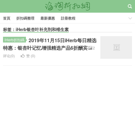
首頁
折扣碼整理
最新優惠
註冊教程
标签：iHerb银杏叶补充剂和维生素
2019年11月15日iHerb每日精选
iHerb折扣碼
特惠：银杏叶记忆增强精选产品6折酬宾
2
评论(0)
赞 (
0
)