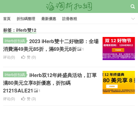
首頁
折扣碼整理
最新優惠
註冊教程
标签：iHerb雙12
2023 iHerb雙十二好物節：全場
iHerb折扣碼
消費滿49美元85折，滿69美元8折
1
评论(0)
赞 (
0
)
iHerb双12年終盛典活动，訂單
iHerb折扣碼
满80美元立享8折優惠，折扣碼
2121SALE21
1
评论(0)
赞 (
3
)