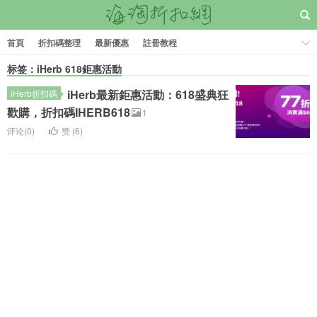
首頁
折扣碼整理
最新優惠
註冊教程
标签：iHerb 618鉅惠活動
iHerb最新鉅惠活動：618盛典狂
iHerb折扣碼
歡購，折扣碼IHERB618
1
评论(0)
赞 (
6
)