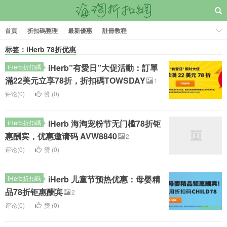
首頁
折扣碼整理
最新優惠
註冊教程
标签：iHerb 78折优惠
iHerb”有愛日”大促活動：訂單
iHerb折扣碼
滿22美元立享78折，折扣碼TOWSDAY
1
评论(0)
赞 (
0
)
iHerb 海淘宠粉节无门槛78折钜
iHerb折扣碼
惠酬宾，优惠邀请码 AVW8840
2
评论(0)
赞 (
0
)
iHerb 儿童节预热优惠：母婴精
iHerb折扣碼
品78折钜惠酬宾
2
评论(0)
赞 (
0
)