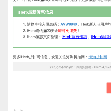
iHerb最新優惠信息
購物車輸入優惠碼：
AVW8840
，iHerb新人老用戶
iHerb購物滿20美金
即可免運費
！
iHerb首頁優惠
、
iHerb暢
iHerb優惠頁面整理：
更多iHerb折扣码信息，欢迎关注海淘折扣网：
海淘折扣网
未经允许不得转载：
海淘折扣網
»
iHerb 4
上一篇