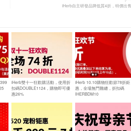
iHerb自主研發品牌低質4折，特價出
399
iHerb雙十一狂歡購活動，使用折
iHerb 10.10購物狂歡節78折鉅
25
扣碼DOUBLE1124，購物即可優
惠，全場無門難纏，折扣碼
惠26%
IHERBDM10