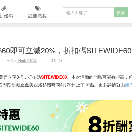
新優惠
註冊教程
60即可立減20%，折扣碼SITEWIDE60
分类：
iHerb折扣碼
评论(0)
美元立享8折，折扣碼
SITEWIDE60
。本次活動的門檻可能有些高，
即刻起截止至美西洛杉磯時間4月20日上午10點。更多詳情就由
海