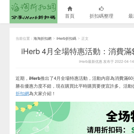
首頁
折扣碼整理
最
海淘折扣網
当前位置：
海淘折扣網
iHerb折扣碼
正文
>
>
iHerb 4月全場特惠活動：消費滿$
iHerb最新优惠 发布于 2022-04-14
近期，
iHerb
推出了4月全場特惠活動，活動内容為消費滿60
勝在優惠力度不錯，現在購買比平時購買要便宜許多。活動從
折扣網
為大家介紹！