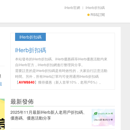
iHerb官網
|
iHerb折扣碼
RSS訂閱
iHerb折扣碼
iHerb折扣碼
本站發布的iHerb折扣碼、iHerb優惠碼等iHerb優惠活動均來
自iHerb官方，iHerb折扣網進行整理與分享。
需要註意的是iHerb折扣碼是有時效性的，大家自行註意活動
但
時間。另外，所有iHerb訂單均可使用通用iHerb折扣碼
【
AVW8840
】獲得優惠（新人首單10%，老用戶5%）。
淘
最新發佈
2025年11月最新iHerb新人老用戶折扣碼、
優惠碼、優惠活動分享