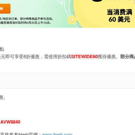
0點
0美元即可享受8折優惠，需使用折扣碼
SITEWIDE60
獲得優惠。
部分商
惠。
：
AVW8840
接參考iHerb官網：
www.iherb.com
。