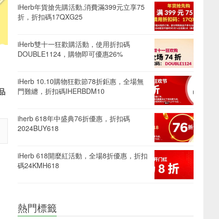
iHerb年貨搶先購活動,消費滿399元立享75
折，折扣碼17QXG25
iHerb雙十一狂歡購活動，使用折扣碼
DOUBLE1124，購物即可優惠26%
iHerb 10.10購物狂歡節78折鉅惠，全場無
品
門難纏，折扣碼IHERBDM10
iherb 618年中盛典76折優惠，折扣碼
2024BUY618
iHerb 618開麼紅活動，全場8折優惠，折扣
碼24KMH618
熱門標籤