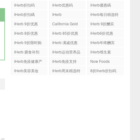
iHerb折扣码
iHerb优惠码
iHerb優惠碼
iHerb折扣碼
iHerb
iHerb每日精选特
惠
iHerb 9折优惠
California Gold
iHerb 9折酬宾
Nutrition(CGN)
iHerb 8折优惠
iHerb 85折优惠
iHerb6折优惠
iHerb 9折限时购
iHerb 满减优惠
iHerb年终酬宾
iHerb 膳食补剂
iHerb运动营养品
iHerb维生素
iHerb免疫健康产
iHerb免疫支持
Now Foods
品
iHerb美容美妆
iHerb周末精选特
8折iherb折扣码
惠
一篇