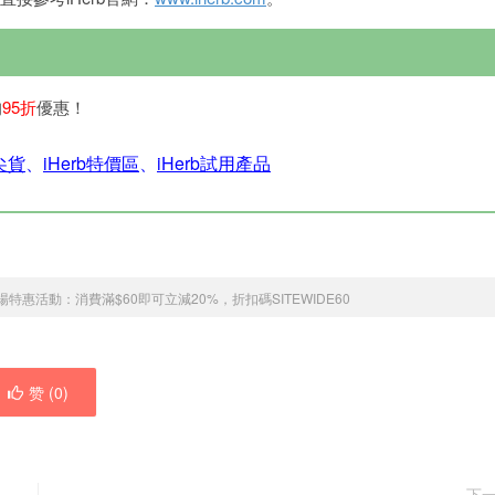
均
95折
優惠！
銷尖貨
、
iHerb特價區
、
iHerb試用產品
月全場特惠活動：消費滿$60即可立減20%，折扣碼SITEWIDE60
赞 (
0
)
下