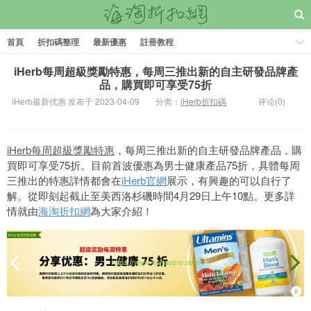
首頁
折扣碼整理
最新優惠
註冊教程
iHerb每周超級獎勵特惠，每周三推出新的自主研發品牌產
品，購買即可享受75折
iHerb最新优惠 发布于 2023-04-09
分类：
iHerb折扣碼
评论(0)
iHerb每周超級獎勵特惠
，每周三推出新的自主研發品牌產品，購
買即可享受75折。目前首波優惠為男士健康產品75折，具體每周
三推出的特惠詳情都會在
iHerb官網
展示，有興趣的可以自行了
解。從即刻起截止至美西洛杉磯時間4月29日上午10點。更多詳
情就由
海淘折扣網
為大家介紹！