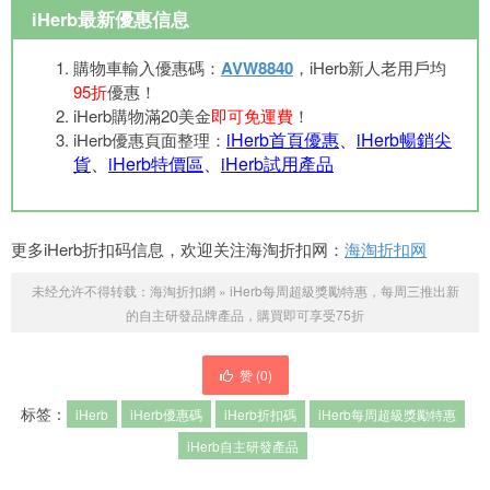
iHerb最新優惠信息
購物車輸入優惠碼：
AVW8840
，iHerb新人老用戶均
95折
優惠！
iHerb購物滿20美金
即可免運費
！
iHerb首頁優惠
、
iHerb暢銷尖
iHerb優惠頁面整理：
貨
、
iHerb特價區
、
iHerb試用產品
更多iHerb折扣码信息，欢迎关注海淘折扣网：
海淘折扣网
未经允许不得转载：
海淘折扣網
»
iHerb每周超級獎勵特惠，每周三推出新
的自主研發品牌產品，購買即可享受75折
赞 (
0
)
标签：
iHerb
iHerb優惠碼
iHerb折扣碼
iHerb每周超級獎勵特惠
iHerb自主研發產品