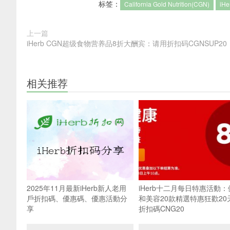
标签：
California Gold Nutrition(CGN)
iH
上一篇
iHerb CGN超级食物营养品8折大酬宾：请用折扣码CGNSUP20
相关推荐
2025年11月最新iHerb新人老用
iHerb十二月每日特惠活動：
戶折扣碼、優惠碼、優惠活動分
和美容20款精選特惠狂歡20
享
折扣碼CNG20