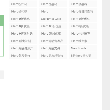
iHerb折扣码
iHerb优惠码
iHerb優惠碼
iHerb折扣碼
iHerb
iHerb每日精选特
惠
iHerb 9折优惠
California Gold
iHerb 9折酬宾
Nutrition(CGN)
iHerb 8折优惠
iHerb 85折优惠
iHerb6折优惠
iHerb 9折限时购
iHerb 满减优惠
iHerb年终酬宾
iHerb 膳食补剂
iHerb运动营养品
iHerb维生素
iHerb免疫健康产
iHerb免疫支持
Now Foods
品
iHerb美容美妆
iHerb周末精选特
8折iherb折扣码
惠