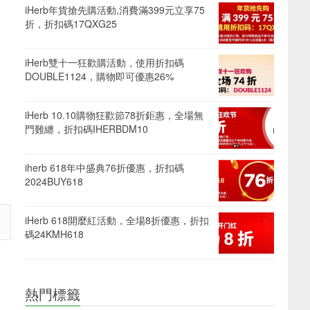
iHerb年貨搶先購活動,消費滿399元立享75
折，折扣碼17QXG25
iHerb雙十一狂歡購活動，使用折扣碼
DOUBLE1124，購物即可優惠26%
iHerb 10.10購物狂歡節78折鉅惠，全場無
門難纏，折扣碼IHERBDM10
iherb 618年中盛典76折優惠，折扣碼
2024BUY618
iHerb 618開麼紅活動，全場8折優惠，折扣
碼24KMH618
熱門標籤