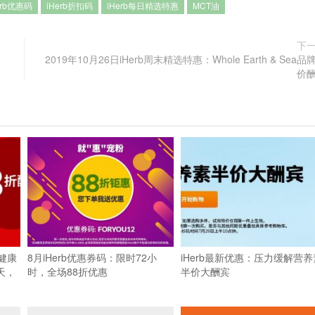
erb优惠码
iHerb折扣码
iHerb每日精选特惠
MCT油
下
2019年10月26日iHerb周末精选特惠：Whole Earth & Sea品
价
健康
8月iHerb优惠券码：限时72小
iHerb最新优惠：压力缓解营养
天，
时，全场88折优惠
半价大酬宾