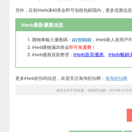
另外，目前iHerb满40美金即可包税包邮国内，更多优惠信息
iHerb最新優惠信息
購物車輸入優惠碼：
AVW8840
，iHerb新人老用戶
iHerb購物滿20美金
即可免運費
！
iHerb首頁優惠
、
iHerb暢
iHerb優惠頁面整理：
更多iHerb折扣码信息，欢迎关注海淘折扣网：
海淘折扣网
未经允许不得转载：
海淘折扣網
»
2019年10月