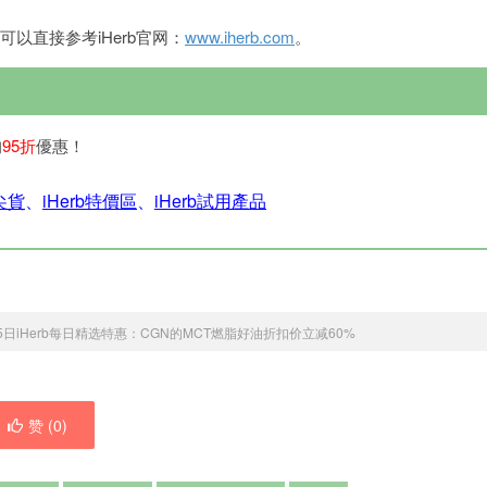
可以直接参考iHerb官网：
www.iherb.com
。
均
95折
優惠！
銷尖貨
、
iHerb特價區
、
iHerb試用產品
25日iHerb每日精选特惠：CGN的MCT燃脂好油折扣价立减60%
赞 (
0
)