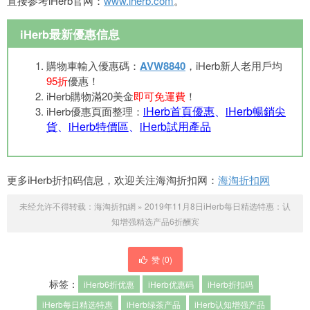
直接参考iHerb官网：
www.iherb.com
。
iHerb最新優惠信息
購物車輸入優惠碼：
AVW8840
，iHerb新人老用戶均
95折
優惠！
iHerb購物滿20美金
即可免運費
！
iHerb首頁優惠
、
iHerb暢銷尖
iHerb優惠頁面整理：
貨
、
iHerb特價區
、
iHerb試用產品
更多iHerb折扣码信息，欢迎关注海淘折扣网：
海淘折扣网
未经允许不得转载：
海淘折扣網
»
2019年11月8日iHerb每日精选特惠：认
知增强精选产品6折酬宾
赞 (
0
)
标签：
iHerb6折优惠
iHerb优惠码
iHerb折扣码
iHerb每日精选特惠
iHerb绿茶产品
iHerb认知增强产品