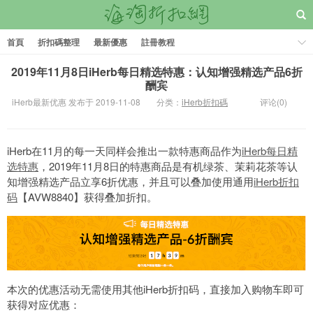
首頁
折扣碼整理
最新優惠
註冊教程
2019年11月8日iHerb每日精选特惠：认知增强精选产品6折
酬宾
iHerb最新优惠 发布于 2019-11-08
分类：
iHerb折扣碼
评论(0)
iHerb在11月的每一天同样会推出一款特惠商品作为
iHerb每日精
选特惠
，2019年11月8日的特惠商品是有机绿茶、茉莉花茶等认
知增强精选产品立享6折优惠，并且可以叠加使用通用
iHerb折扣
码
【AVW8840】获得叠加折扣。
本次的优惠活动无需使用其他iHerb折扣码，直接加入购物车即可
获得对应优惠：