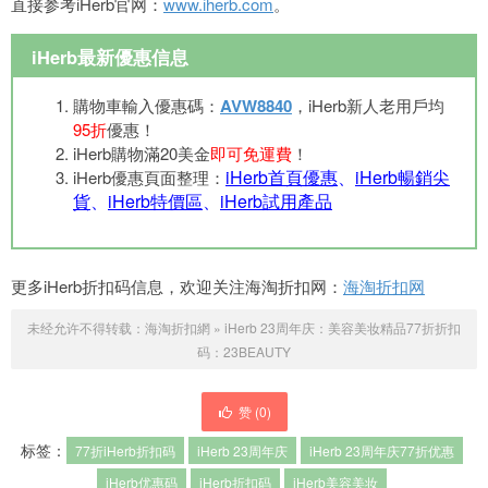
直接参考iHerb官网：
www.iherb.com
。
iHerb最新優惠信息
購物車輸入優惠碼：
AVW8840
，iHerb新人老用戶均
95折
優惠！
iHerb購物滿20美金
即可免運費
！
iHerb首頁優惠
、
iHerb暢銷尖
iHerb優惠頁面整理：
貨
、
iHerb特價區
、
iHerb試用產品
更多iHerb折扣码信息，欢迎关注海淘折扣网：
海淘折扣网
未经允许不得转载：
海淘折扣網
»
iHerb 23周年庆：美容美妆精品77折折扣
码：23BEAUTY
赞 (
0
)
标签：
77折iHerb折扣码
iHerb 23周年庆
iHerb 23周年庆77折优惠
iHerb优惠码
iHerb折扣码
iHerb美容美妆