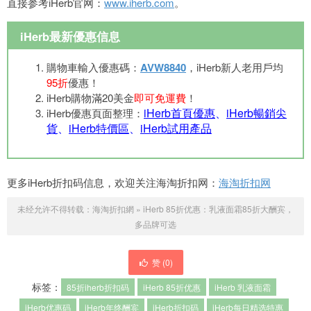
直接参考iHerb官网：
www.iherb.com
。
iHerb最新優惠信息
購物車輸入優惠碼：
AVW8840
，iHerb新人老用戶均
95折
優惠！
iHerb購物滿20美金
即可免運費
！
iHerb首頁優惠
、
iHerb暢銷尖
iHerb優惠頁面整理：
貨
、
iHerb特價區
、
iHerb試用產品
更多iHerb折扣码信息，欢迎关注海淘折扣网：
海淘折扣网
未经允许不得转载：
海淘折扣網
»
iHerb 85折优惠：乳液面霜85折大酬宾，
多品牌可选
赞 (
0
)
标签：
85折iherb折扣码
iHerb 85折优惠
iHerb 乳液面霜
iHerb优惠码
iHerb年终酬宾
iHerb折扣码
iHerb每日精选特惠