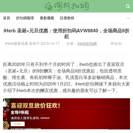
首頁
折扣碼整理
最新優惠
註冊教程
iHerb 圣诞+元旦优惠：使用折扣码AVW8840，全场商品9折
起
iHerb最新优惠 发布于 2019-12-17
分类：
iHerb折扣碼
评论(0)
距离2020年只有不到半个月的时间了，iherb也推出了喜迎双旦
（圣诞+元旦）的9折酬宾：全场商品9折优惠起，包括透明质
酸、维生素、有机初榨椰子油、乳清蛋白等多款畅销商品，本次
优惠活动截止时间为2020年1月2日。iHerb折扣网接下来就向大家
介绍下iHerb本次的酬宾优惠，感兴趣的朋友可以了解一下。