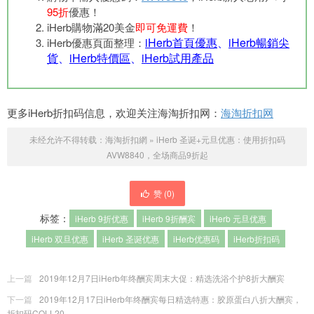
95折
優惠！
iHerb購物滿20美金
即可免運費
！
iHerb首頁優惠
、
iHerb暢銷尖
iHerb優惠頁面整理：
貨
、
iHerb特價區
、
iHerb試用產品
更多iHerb折扣码信息，欢迎关注海淘折扣网：
海淘折扣网
未经允许不得转载：
海淘折扣網
»
iHerb 圣诞+元旦优惠：使用折扣码
AVW8840，全场商品9折起
赞 (
0
)
标签：
iHerb 9折优惠
iHerb 9折酬宾
iHerb 元旦优惠
iHerb 双旦优惠
iHerb 圣诞优惠
iHerb优惠码
iHerb折扣码
上一篇
2019年12月7日iHerb年终酬宾周末大促：精选洗浴个护8折大酬宾
下一篇
2019年12月17日iHerb年终酬宾每日精选特惠：胶原蛋白八折大酬宾，
折扣码COLL20