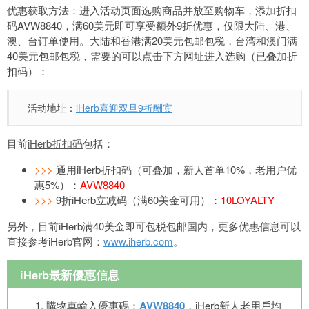
优惠获取方法：进入活动页面选购商品并放至购物车，添加折扣
码AVW8840，满60美元即可享受额外9折优惠，仅限大陆、港、
澳、台订单使用。大陆和香港满20美元包邮包税，台湾和澳门满
40美元包邮包税，需要的可以点击下方网址进入选购（已叠加折
扣码）：
活动地址：
iHerb喜迎双旦9折酬宾
目前
iHerb折扣码
包括：
>>>
通用iHerb折扣码（可叠加，新人首单10%，老用户优
惠5%）：
AVW8840
>>>
9折iHerb立减码（满60美金可用）：
10LOYALTY
另外，目前iHerb满40美金即可包税包邮国内，更多优惠信息可以
直接参考iHerb官网：
www.iherb.com
。
iHerb最新優惠信息
購物車輸入優惠碼：
AVW8840
，iHerb新人老用戶均