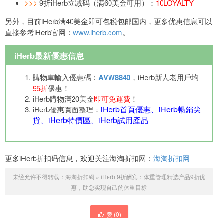
>>>
9折iHerb立减码（满60美金可用）：
10LOYALTY
另外，目前iHerb满40美金即可包税包邮国内，更多优惠信息可以
直接参考iHerb官网：
www.iherb.com
。
iHerb最新優惠信息
購物車輸入優惠碼：
AVW8840
，iHerb新人老用戶均
95折
優惠！
iHerb購物滿20美金
即可免運費
！
iHerb首頁優惠
、
iHerb暢銷尖
iHerb優惠頁面整理：
貨
、
iHerb特價區
、
iHerb試用產品
更多iHerb折扣码信息，欢迎关注海淘折扣网：
海淘折扣网
未经允许不得转载：
海淘折扣網
»
iHerb 9折酬宾：体重管理精选产品9折优
惠，助您实现自己的体重目标
赞 (
0
)