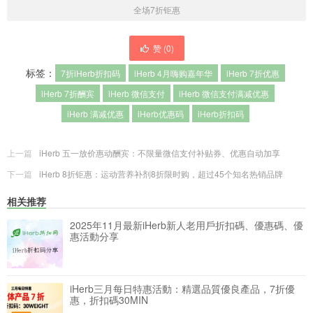
全场7折钜惠
赞 (
0
)
标签：
7折iHerb折扣码
iHerb 4月嗨购嘉年华
iHerb 7折优惠
iHerb 7折酬宾
iHerb 微信支付
iHerb 微信支付满减优惠
iHerb 满减优惠
iHerb优惠码
iHerb折扣码
上一篇
iHerb 五一放价惠动酬宾：不限量微信支付补贴券、优惠自动加享
下一篇
iHerb 8折钜惠：运动营养补剂8折限时购，超过45个知名热销品牌
相关推荐
2025年11月最新iHerb新人老用戶折扣碼、優惠碼、優
惠活動分享
iHerb三月每日特惠活動：精選品質優良產品，7折優
惠，折扣碼30MIN