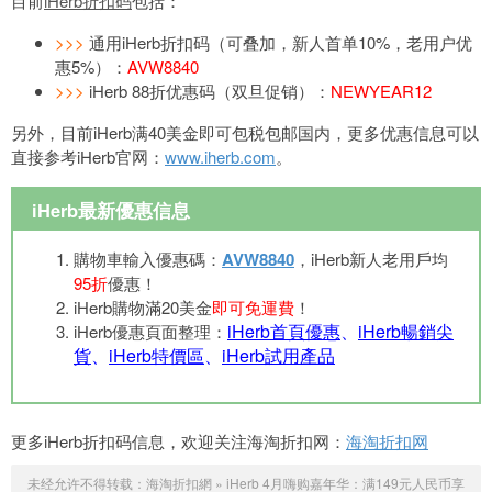
目前
iHerb折扣码
包括：
>>>
通用iHerb折扣码（可叠加，新人首单10%，老用户优
惠5%）：
AVW8840
>>>
iHerb 88折优惠码（双旦促销）：
NEWYEAR12
另外，目前iHerb满40美金即可包税包邮国内，更多优惠信息可以
直接参考iHerb官网：
www.iherb.com
。
iHerb最新優惠信息
購物車輸入優惠碼：
AVW8840
，iHerb新人老用戶均
95折
優惠！
iHerb購物滿20美金
即可免運費
！
iHerb首頁優惠
、
iHerb暢銷尖
iHerb優惠頁面整理：
貨
、
iHerb特價區
、
iHerb試用產品
更多iHerb折扣码信息，欢迎关注海淘折扣网：
海淘折扣网
未经允许不得转载：
海淘折扣網
»
iHerb 4月嗨购嘉年华：满149元人民币享