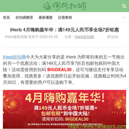
首頁
折扣碼整理
最新優惠
註冊教程
iHerb 4月嗨购嘉年华：满149元人民币享全场7折钜惠
iHerb最新优惠 发布于 2020-04-22
分类：
iHerb折扣碼
评论(0)
iHerb折扣网
今天为大家分享的是 iHerb 为即将到来的五一节推出
的另一个优惠活动：满149元人民币享7折且包邮包税到中国大
陆！活动
需使用折扣码
BIGDEAL30
，还可与微信支付专享活动
叠加使用，
优惠更多！
该优惠即日起开始实施，
优惠截止时间为4
月30日，有需要的用户可以选购下单。