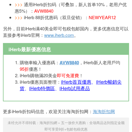
>>>
通用iHerb折扣码（可叠加，新人首单10%，老用户优
惠5%）：
AVW8840
>>>
iHerb 88折优惠码（双旦促销）：
NEWYEAR12
另外，目前iHerb满40美金即可包税包邮国内，更多优惠信息可以
直接参考iHerb官网：
www.iherb.com
。
iHerb最新優惠信息
購物車輸入優惠碼：
AVW8840
，iHerb新人老用戶均
95折
優惠！
iHerb購物滿20美金
即可免運費
！
iHerb首頁優惠
、
iHerb暢銷尖
iHerb優惠頁面整理：
貨
、
iHerb特價區
、
iHerb試用產品
更多iHerb折扣码信息，欢迎关注海淘折扣网：
海淘折扣网
未经允许不得转载：
海淘折扣網
»
五一放价大惠购：全场商品达到指定金额
即可享受9折+包邮包税优惠