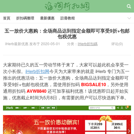
首頁
折扣碼整理
最新優惠
註冊教程
五一放价大惠购：全场商品达到指定金额即可享受9折+包邮
包税优惠
iHerb最新优惠 发布于 2020-05-01
分类：
iHerb折扣碼
评论(0)
大家期待已久的五一劳动节终于来了，大家可以趁此机会享受一
次小长假。
iHerb折扣网
今天为大家带来的就是 iHerb 专门为五一
推出的优惠活动：五一放价大惠购
，全场商品达到指定金额即可
享受9折+包邮包税优惠，需使用折扣码
BIGSALE10
，另外
使用
通用折扣码
AVW8840
还可加享福利优惠！
该优惠即日起开始实
施，
优惠截止时间为5月8日，有需要的用户可以尽快选购下单。