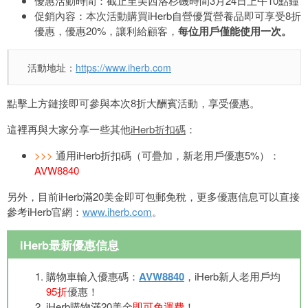
優惠活動時間：截止至美西洛杉磯時間3月24日上午10點鐘
促銷內容：本次活動購買iHerb自營優質營養品即可享受8折
優惠，優惠20%，讓利給顧客，
每位用戶僅能使用一次。
活動地址：
https://www.iherb.com
點擊上方鏈接即可參與本次8折大酬賓活動，享受優惠。
這裡再與大家分享一些其他
iHerb折扣碼
：
>>>
通用iHerb折扣碼（可疊加，新老用戶優惠5%）：
AVW8840
另外，目前iHerb滿20美金即可包郵免稅，更多優惠信息可以直接
參考iHerb官網：
www.iherb.com
。
iHerb最新優惠信息
購物車輸入優惠碼：
AVW8840
，iHerb新人老用戶均
95折
優惠！
iHerb購物滿20美金
即可免運費
！