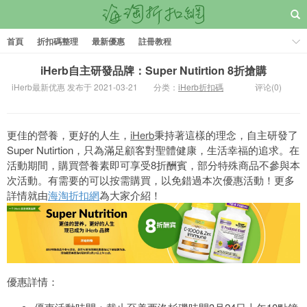
首頁
折扣碼整理
最新優惠
註冊教程
iHerb自主研發品牌：Super Nutirtion 8折搶購
iHerb最新优惠 发布于 2021-03-21
分类：
iHerb折扣碼
评论(0)
更佳的營養，更好的人生，
iHerb
秉持著這樣的理念，自主研發了
Super Nutirtion，只為滿足顧客對聖體健康，生活幸福的追求。在
活動期間，購買營養素即可享受8折酬賓，部分特殊商品不參與本
次活動。有需要的可以按需購買，以免錯過本次優惠活動！更多
詳情就由
海淘折扣網
為大家介紹！
優惠詳情：