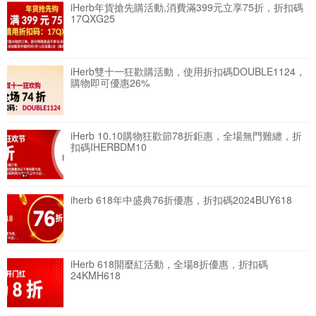
iHerb年貨搶先購活動,消費滿399元立享75折，折扣碼
17QXG25
iHerb雙十一狂歡購活動，使用折扣碼DOUBLE1124，
購物即可優惠26%
iHerb 10.10購物狂歡節78折鉅惠，全場無門難纏，折
扣碼IHERBDM10
iherb 618年中盛典76折優惠，折扣碼2024BUY618
iHerb 618開麼紅活動，全場8折優惠，折扣碼
24KMH618