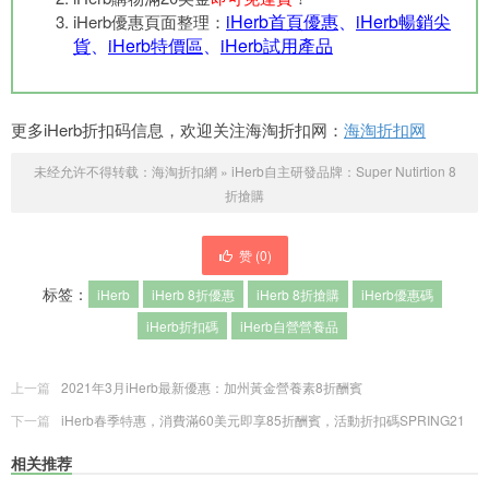
iHerb首頁優惠
、
iHerb暢銷尖
iHerb優惠頁面整理：
貨
、
iHerb特價區
、
iHerb試用產品
更多iHerb折扣码信息，欢迎关注海淘折扣网：
海淘折扣网
未经允许不得转载：
海淘折扣網
»
iHerb自主研發品牌：Super Nutirtion 8
折搶購
赞 (
0
)
标签：
iHerb
iHerb 8折優惠
iHerb 8折搶購
iHerb優惠碼
iHerb折扣碼
iHerb自營營養品
上一篇
2021年3月iHerb最新優惠：加州黃金營養素8折酬賓
下一篇
iHerb春季特惠，消費滿60美元即享85折酬賓，活動折扣碼SPRING21
相关推荐