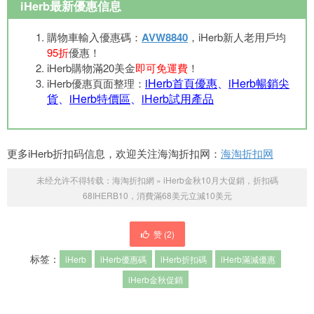
iHerb最新優惠信息
購物車輸入優惠碼：
AVW8840
，iHerb新人老用戶均
95折
優惠！
iHerb購物滿20美金
即可免運費
！
iHerb首頁優惠
、
iHerb暢銷尖
iHerb優惠頁面整理：
貨
、
iHerb特價區
、
iHerb試用產品
更多iHerb折扣码信息，欢迎关注海淘折扣网：
海淘折扣网
未经允许不得转载：
海淘折扣網
»
iHerb金秋10月大促銷，折扣碼
68IHERB10，消費滿68美元立減10美元
赞 (
2
)
标签：
iHerb
iHerb優惠碼
iHerb折扣碼
iHerb滿減優惠
iHerb金秋促銷