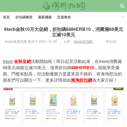
首頁
折扣碼整理
最新優惠
註冊教程
iHerb金秋10月大促銷，折扣碼68IHERB10，消費滿68美元
立減10美元
iHerb最新优惠 发布于 2021-10-20
分类：
iHerb折扣碼
评论(0)
iHerb
金秋促銷
活動開始啦！即日起至活動結束，在iHerb消費滿
68美元就能立減10美元，使用折扣碼
68IHERB10
，
就能享受優
惠。門檻有點高，但活動優惠力度還算是不錯的，有海淘想法的
朋友們可以關注一下。更多詳情就由
海淘折扣網
為大家介紹！