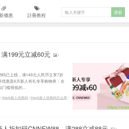
新優惠
註冊教程
，满199元立减60元
1
促销码已上线，满149元人民币立享7折
的最新优惠是6月新人有礼专享购物券：全
门槛很低的...
/
iHerb新人优惠码
/
iHerb新人优惠码怎么用
/
人折扣码CNNEW88，满288立减88元