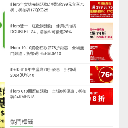
iHerb年貨搶先購活動,消費滿399元立享75
折，折扣碼17QXG25
iHerb雙十一狂歡購活動，使用折扣碼
DOUBLE1124，購物即可優惠26%
iHerb 10.10購物狂歡節78折鉅惠，全場無
門難纏，折扣碼IHERBDM10
iherb 618年中盛典76折優惠，折扣碼
2024BUY618
iHerb 618開麼紅活動，全場8折優惠，折扣
碼24KMH618
熱門標籤