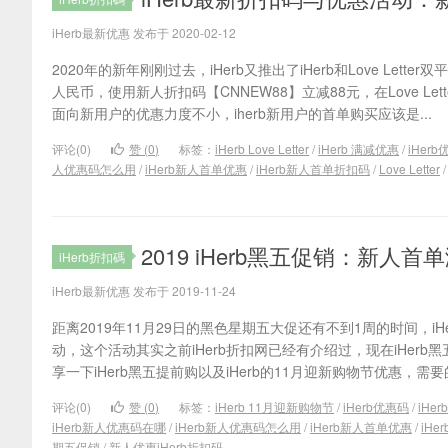
iHerb最新优惠 发布于 2020-02-12
2020年的新年刚刚过去，iHerb又推出了iHerb和Love Lett
人民币，使用新人折扣码【CNNEW88】立减88元，在Love L
面向新用户的优惠力度不小，iherb新用户的首单购买应该是...
评论(0)
赞 (
0
)
标签：
iHerb Love Letter
/
iHerb 满减优惠
/
iHer
人优惠码怎么用
/
iHerb新人首单优惠
/
iHerb新人首单折扣码
/
Love Letter
2019 iHerb黑五促销：新人首
iHerb折扣碼
iHerb最新优惠 发布于 2019-11-24
距离2019年11月29日的黑色星期五大促还有不到1周的时间，i
动，这个活动其实之前iHerb折扣网已经有介绍过，现在iHer
享一下iHerb黑五提前购以及iHerb的11月迎新购物节优惠，需要
评论(0)
赞 (
0
)
标签：
iHerb 11月迎新购物节
/
iHerb优惠码
/
iHe
iHerb新人优惠码在哪
/
iHerb新人优惠码怎么用
/
iHerb新人首单优惠
/
iHe
期五促销
/
新人优惠iHerb折扣码