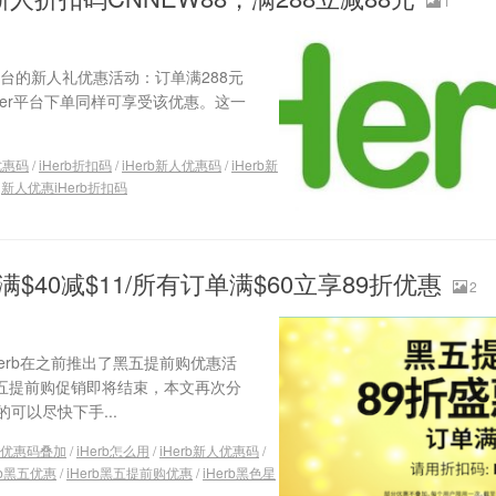
1
er双平台的新人礼优惠活动：订单满288元
etter平台下单同样可享受该优惠。这一
b优惠码
/
iHerb折扣码
/
iHerb新人优惠码
/
iHerb新
/
新人优惠iHerb折扣码
单满$40减$11/所有订单满$60立享89折优惠
2
Herb在之前推出了黑五提前购优惠活
b黑五提前购促销即将结束，本文再次分
的可以尽快下手...
rb优惠码叠加
/
iHerb怎么用
/
iHerb新人优惠码
/
rb黑五优惠
/
iHerb黑五提前购优惠
/
iHerb黑色星