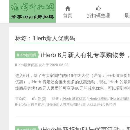
首頁
折扣碼整理
最
海淘折扣網
标签：iHerb新人优惠码
iHerb 6月新人有礼专享购物券
iHerb折扣碼
iHerb最新优惠 发布于 2020-06-03
进入6月，除了有大家期待的618年终大促（详情：iHerb 618
优惠），iHerb 肯定还会推出更多的优惠活动，现在 iHerb 
场商品购满199元人民币即可享受60元的减免优惠，可以看到折扣
评论(0)
赞 (
3
)
标签：
iHerb 满减优惠
/
iHerb优惠码
/
iHerb折扣码
iHerb新人首单优惠
/
iHerb新人首单折扣码
/
新人优惠iHerb折扣码
iHerb最新折扣码与优惠活动：新
iHerb折扣碼