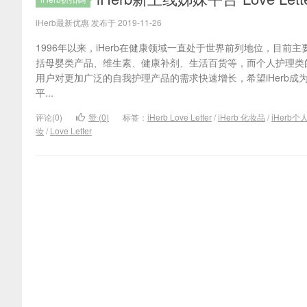
iHerb最新优惠 发布于 2019-11-26
1996年以来，iHerb在健康领域一直处于世界前列地位，目
括母婴类产品、维生素、健康补剂、生活百货等，而个人护理类
用户对更加广泛的自我护理产品的需求快速增长，希望iHerb
平...
评论(0)
赞 (
0
)
标签：
iHerb Love Letter
/
iHerb 化妆品
/
iHerb个
妆
/
Love Letter