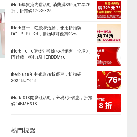
iHerb年貨搶先購活動,消費滿399元立享75
折，折扣碼17QXG25
iHerb雙十一狂歡購活動，使用折扣碼
DOUBLE1124，購物即可優惠26%
iHerb 10.10購物狂歡節78折鉅惠，全場無
門難纏，折扣碼IHERBDM10
iherb 618年中盛典76折優惠，折扣碼
2024BUY618
iHerb 618開麼紅活動，全場8折優惠，折扣
碼24KMH618
熱門標籤