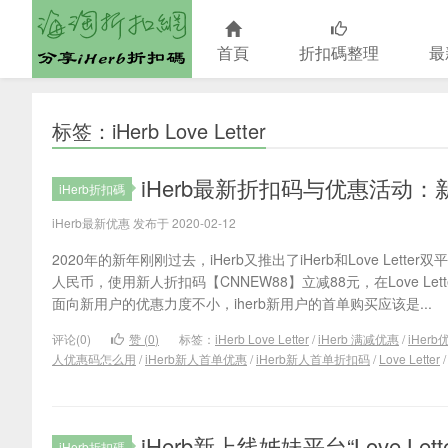
首頁
折扣碼整理
最
海淘折扣網
标签：iHerb Love Letter
iHerb最新折扣码与优惠活动：新
iHerb折扣碼
iHerb最新优惠 发布于 2020-02-12
2020年的新年刚刚过去，iHerb又推出了iHerb和Love Lett
人民币，使用新人折扣码【CNNEW88】立减88元，在Love L
面向新用户的优惠力度不小，iherb新用户的首单购买应该是...
评论(0)
赞 (
0
)
标签：
iHerb Love Letter
/
iHerb 满减优惠
/
iHer
人优惠码怎么用
/
iHerb新人首单优惠
/
iHerb新人首单折扣码
/
Love Letter
iHerb新上线姊妹平台“Love 
iHerb折扣碼