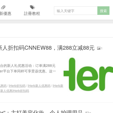
新優惠
註冊教程
人折扣码CNNEW88，满288立减88元
1
er双平台的新人礼优惠活动：订单满288元
etter平台下单同样可享受该优惠。这一
b优惠码
/
iHerb折扣码
/
iHerb新人优惠码
/
iHerb新
/
新人优惠iHerb折扣码
Letter”：主打美容化妆、个人护理用品