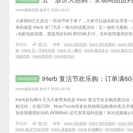
iHerb最新优惠 发布于 2020-05-01
大家期待已久的五一劳动节终于来了，大家可以趁此机会享受一次
来的就是 iHerb 专门为五一推出的优惠活动：五一放价大惠购
+包邮包税优惠，需使用折扣码 BIGSALE10，另外使用通用折扣码 A
评论(0)
赞 (
0
)
标签：
iHerb 9折优惠
/
iHerb 9折优惠码
/
iHerb 
购
/
iHerb 五一节9折优惠
/
iHerb 五一酬宾
/
iHerb 微信支付
/
iHerb 微信
满减优惠
/
iHerb优惠码
/
iHerb折扣码
iHerb 复活节欢乐购：订单满6
iHerb折扣碼
iHerb最新优惠 发布于 2020-04-09
iHerb折扣网今天为大家带来的是 iHerb 复活节欢乐购优惠活动
购活动，全场CGN、Now Foods等多款热销商品购满60美元并使
加使用通用折扣码 AVW8840 还可加享福利优惠！本次优惠截止时.
评论(0)
赞 (
0
)
标签：
iHerb 9折优惠
/
iHerb 9折优惠码
/
iHerb 
iHerb 复活节9折优惠
/
iHerb 满减优惠
/
iHerb 钜惠酬宾
/
iHerb优惠码
/
iH