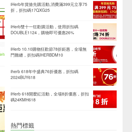
iHerb年貨搶先購活動,消費滿399元立享75
折，折扣碼17QXG25
iHerb雙十一狂歡購活動，使用折扣碼
DOUBLE1124，購物即可優惠26%
iHerb 10.10購物狂歡節78折鉅惠，全場無
門難纏，折扣碼IHERBDM10
iherb 618年中盛典76折優惠，折扣碼
2024BUY618
iHerb 618開麼紅活動，全場8折優惠，折扣
碼24KMH618
熱門標籤