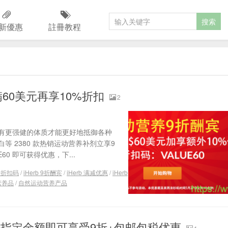
新優惠
註冊教程
满60美元再享10%折扣
2
有更强健的体质才能更好地抵御各种
等 2380 款热销运动营养补剂立享9
0 即可获得优惠，下...
9折折扣码
/
iHerb 9折酬宾
/
iHerb 满减优惠
/
iHerb
营养品
/
自然运动营养产品
指定金额即可享受9折+包邮包税优惠