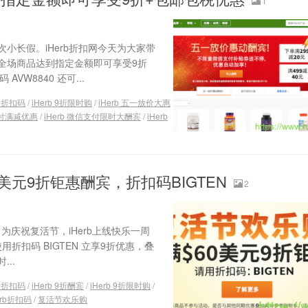
1
小长假。iHerb折扣网今天为大家带
，全场商品达到指定金额即可享受9折
VW8840 还可...
9折折扣码
/
iHerb 9折限时购
/
iHerb 五一放价大惠
支付满减优惠
/
iHerb 微信支付限时大酬宾
/
iHerb
0美元9折钜惠酬宾，折扣码BIGTEN
2
：为庆祝复活节，iHerb上线快乐一周
用折扣码 BIGTEN 立享9折优惠，叠
..
9折折扣码
/
iHerb 9折酬宾
/
iHerb 9折限时购
/
erb折扣码
/
复活节欢乐购