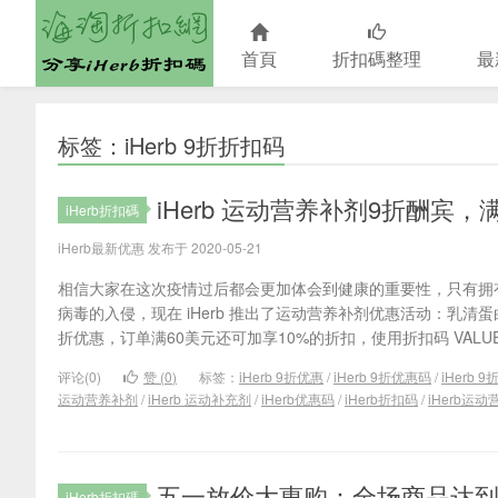
首頁
折扣碼整理
最
海淘折扣網
标签：iHerb 9折折扣码
iHerb 运动营养补剂9折酬宾，
iHerb折扣碼
iHerb最新优惠 发布于 2020-05-21
相信大家在这次疫情过后都会更加体会到健康的重要性，只有拥
病毒的入侵，现在 iHerb 推出了运动营养补剂优惠活动：乳清蛋白
折优惠，订单满60美元还可加享10%的折扣，使用折扣码 VALUE6
评论(0)
赞 (
0
)
标签：
iHerb 9折优惠
/
iHerb 9折优惠码
/
iHerb 
运动营养补剂
/
iHerb 运动补充剂
/
iHerb优惠码
/
iHerb折扣码
/
iHerb运动
五一放价大惠购：全场商品达到
iHerb折扣碼