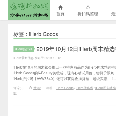
首頁
折扣碼整理
最
海淘折扣網
标签：iHerb Goods
2019年10月12日iHerb周
iHerb折扣碼
iHerb最新优惠 发布于 2019-10-12
iHerb在10月的周末都会推出一些特惠商品作为iHerb周末精选特
iHerb Goods的K-Beauty美妆袋，现有心动试用价，尝鲜价
iHerb折扣码【AVW8840】还可以获得叠加折扣，超级实惠。 i...
评论(0)
赞 (
0
)
标签：
iHerb Goods
/
iHerb优惠码
/
iHerb周末精
妆