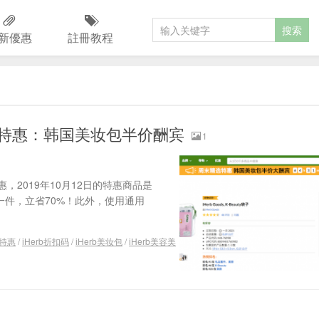
新優惠
註冊教程
末精选特惠：韩国美妆包半价酬宾
1
惠，2019年10月12日的特惠商品是
限购一件，立省70%！此外，使用通用
选特惠
/
iHerb折扣码
/
iHerb美妆包
/
iHerb美容美