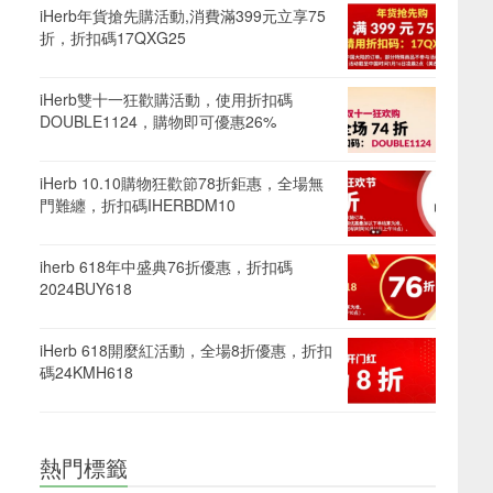
iHerb年貨搶先購活動,消費滿399元立享75
折，折扣碼17QXG25
iHerb雙十一狂歡購活動，使用折扣碼
DOUBLE1124，購物即可優惠26%
iHerb 10.10購物狂歡節78折鉅惠，全場無
門難纏，折扣碼IHERBDM10
iherb 618年中盛典76折優惠，折扣碼
2024BUY618
iHerb 618開麼紅活動，全場8折優惠，折扣
碼24KMH618
熱門標籤