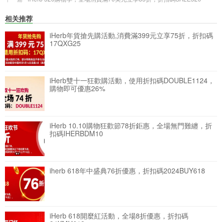
相关推荐
iHerb年貨搶先購活動,消費滿399元立享75折，折扣碼
17QXG25
iHerb雙十一狂歡購活動，使用折扣碼DOUBLE1124，
購物即可優惠26%
iHerb 10.10購物狂歡節78折鉅惠，全場無門難纏，折
扣碼IHERBDM10
iherb 618年中盛典76折優惠，折扣碼2024BUY618
iHerb 618開麼紅活動，全場8折優惠，折扣碼