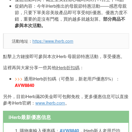
促銷內容：今年iHerb推出的母親節特惠活動——感恩母親
節，只要下單美容美妝產品即可享受8折優惠。優惠力度不
錯，重要的是沒有門檻，買的越多就越划算。
部分商品不
參與本次活動。
活動地址：
https://www.iherb.com
點擊上方鏈接即可參與本次iHerb 母親節特惠活動，享受優惠。
這裡再與大家分享一些其他
iHerb折扣碼
：
>>>
通用iHerb折扣碼（可疊加，新老用戶優惠5%）：
AVW8840
另外，目前iHerb滿20美金即可包郵免稅，更多優惠信息可以直接
參考iHerb官網：
www.iherb.com
。
iHerb最新優惠信息
購物車輸入優惠碼：
AVW8840
，iHerb新人老用戶均