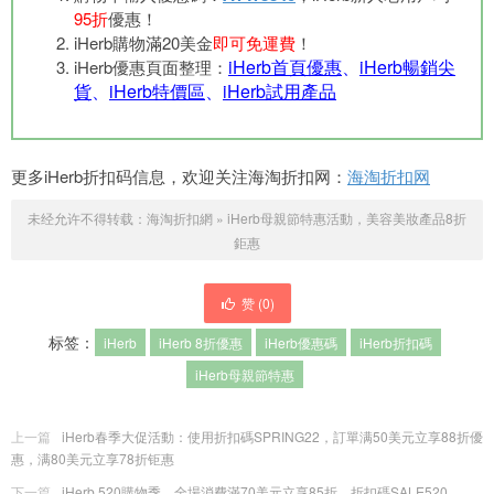
95折
優惠！
iHerb購物滿20美金
即可免運費
！
iHerb首頁優惠
、
iHerb暢銷尖
iHerb優惠頁面整理：
貨
、
iHerb特價區
、
iHerb試用產品
更多iHerb折扣码信息，欢迎关注海淘折扣网：
海淘折扣网
未经允许不得转载：
海淘折扣網
»
iHerb母親節特惠活動，美容美妝產品8折
鉅惠
赞 (
0
)
标签：
iHerb
iHerb 8折優惠
iHerb優惠碼
iHerb折扣碼
iHerb母親節特惠
上一篇
iHerb春季大促活動：使用折扣碼SPRING22，訂單满50美元立享88折優
惠，满80美元立享78折钜惠
下一篇
iHerb 520購物季，全場消費滿70美元立享85折，折扣碼SALE520