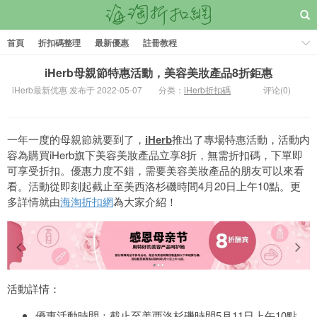
首頁
折扣碼整理
最新優惠
註冊教程
iHerb母親節特惠活動，美容美妝產品8折鉅惠
iHerb最新优惠 发布于 2022-05-07
分类：
iHerb折扣碼
评论(0)
一年一度的母親節就要到了，
iHerb
推出了專場特惠活動，活動内
容為購買iHerb旗下美容美妝產品立享8折，無需折扣碼，下單即
可享受折扣。優惠力度不錯，需要美容美妝產品的朋友可以來看
看。活動從即刻起截止至美西洛杉磯時間4月20日上午10點。更
多詳情就由
海淘折扣網
為大家介紹！
活動詳情：
優惠活動時間：截止至美西洛杉磯時間5月11日上午10點