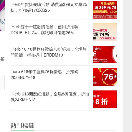
iHerb年貨搶先購活動,消費滿399元立享75
折，折扣碼17QXG25
iHerb雙十一狂歡購活動，使用折扣碼
DOUBLE1124，購物即可優惠26%
iHerb 10.10購物狂歡節78折鉅惠，全場無
門難纏，折扣碼IHERBDM10
用折
iherb 618年中盛典76折優惠，折扣碼
2024BUY618
iHerb 618開麼紅活動，全場8折優惠，折扣
碼24KMH618
熱門標籤