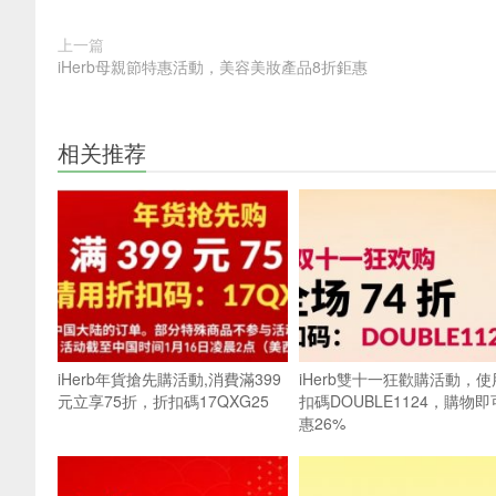
上一篇
iHerb母親節特惠活動，美容美妝產品8折鉅惠
相关推荐
iHerb年貨搶先購活動,消費滿399
iHerb雙十一狂歡購活動，使
元立享75折，折扣碼17QXG25
扣碼DOUBLE1124，購物
惠26%