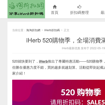
首頁
折扣碼整理
最
海淘折扣網
当前位置：
海淘折扣網
iHerb折扣碼
正文
>
>
iHerb 520購物季，全場消費
iHerb最新优惠 发布于 2022-05-19
520就快要到了，
iHerb
推出了專屬特惠活動——520購物季
但勝在優惠力度不錯，買的越多就越划算。活動從即刻起截止
家介紹！