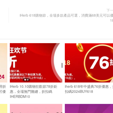
下
iHerb 618購物節，全場多款產品可選，消費滿68美元可以
1
用折
iHerb 10.10購物狂歡節78折鉅
iherb 618年中盛典76折優惠
即可優
惠，全場無門難纏，折扣碼
扣碼2024BUY618
IHERBDM10