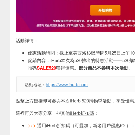
活動詳情：
優惠活動時間：截止至美西洛杉磯時間5月25日上午1
促銷內容：iHerb本次為520推出的特惠活動——5
扣碼
SALE520
獲得優惠。
部分商品不參與本次活動。
活動地址：
https://www.iherb.com
點擊上方鏈接即可參與本次
iHerb 520購物季
活動，享受優惠
這裡再與大家分享一些其他
iHerb折扣碼
：
>>>
通用iHerb折扣碼（可疊加，新老用戶優惠5%）