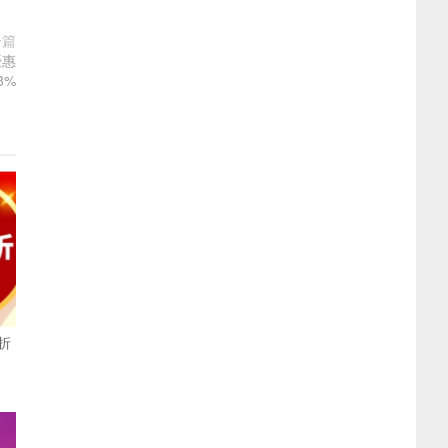
一篇
優惠
8%
，折