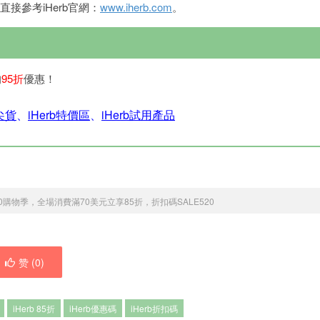
接參考iHerb官網：
www.iherb.com
。
均
95折
優惠！
銷尖貨
、
iHerb特價區
、
iHerb試用產品
 520購物季，全場消費滿70美元立享85折，折扣碼SALE520
赞 (
0
)
iHerb 85折
iHerb優惠碼
iHerb折扣碼