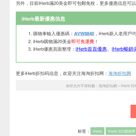
另外，目前iHerb滿20美金即可包郵免稅，更多優惠信息可以直
iHerb最新優惠信息
購物車輸入優惠碼：
AVW8840
，iHerb新人老用戶
iHerb購物滿20美金
即可免運費
！
iHerb首頁優惠
、
iHerb暢
iHerb優惠頁面整理：
更多iHerb折扣码信息，欢迎关注海淘折扣网：
海淘折扣网
未经允许不得转载：
海淘折扣網
»
iHerb
标签：
iHerb
iHerb 520購物季