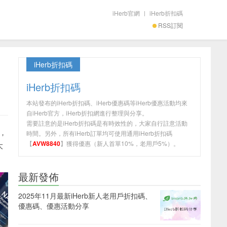
iHerb官網
|
iHerb折扣碼
RSS訂閱
iHerb折扣碼
iHerb折扣碼
本站發布的iHerb折扣碼、iHerb優惠碼等iHerb優惠活動均來
自iHerb官方，iHerb折扣網進行整理與分享。
需要註意的是iHerb折扣碼是有時效性的，大家自行註意活動
，
時間。另外，所有iHerb訂單均可使用通用iHerb折扣碼
【
AVW8840
】獲得優惠（新人首單10%，老用戶5%）。
大
最新發佈
2025年11月最新iHerb新人老用戶折扣碼、
優惠碼、優惠活動分享