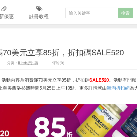
新優惠
註冊教程
滿70美元立享85折，折扣碼SALE520
分类：
iHerb折扣碼
评论(0)
，活動内容為消費滿70美元立享85折，折扣碼
SALE520
。活動有門檻
至美西洛杉磯時間5月25日上午10點。更多詳情就由
海淘折扣網
為