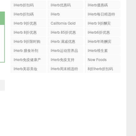
iHerb折扣码
iHerb优惠码
iHerb優惠碼
iHerb折扣碼
iHerb
iHerb每日精选特
惠
iHerb 9折优惠
California Gold
iHerb 9折酬宾
Nutrition(CGN)
iHerb 8折优惠
iHerb 85折优惠
iHerb6折优惠
iHerb 9折限时购
iHerb 满减优惠
iHerb年终酬宾
iHerb 膳食补剂
iHerb运动营养品
iHerb维生素
iHerb免疫健康产
iHerb免疫支持
Now Foods
品
iHerb美容美妆
iHerb周末精选特
8折iherb折扣码
惠